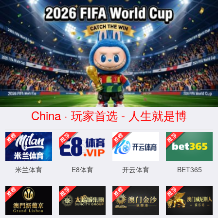
米兰(milan)足球俱乐部-官方中文网
站
4
4
0
XML 地图