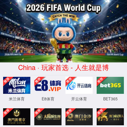
米兰(milan)足球俱乐部-官方中文网
站
0
4
4
XML 地图