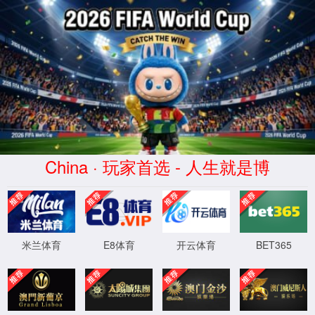
米兰(milan)足球俱乐部-官方中文网
站
0
4
4
XML 地图